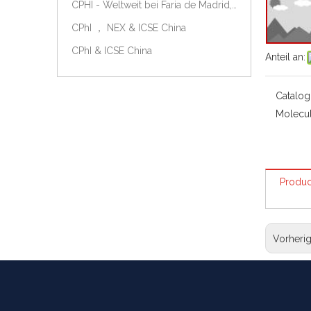
CPHI - Weltweit bei Faria de Madrid, Spanien, am 9.-11. Oktober 2018.
CPhI ， NEX & ICSE China
CPhI & ICSE China
Anteil an:
Catalog
Molecul
Produc
Vorheri