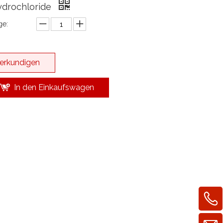
ydrochloride
e:
erkundigen
In den Einkaufswagen