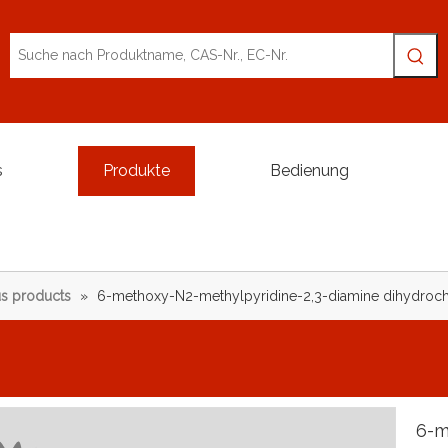
s
Produkte
Bedienung
s products
»
6-methoxy-N2-methylpyridine-2,3-diamine dihydroch
6-m