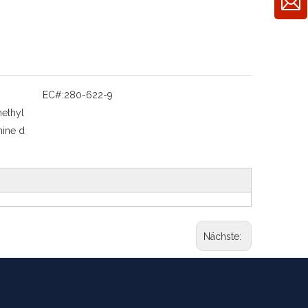
EC#:
280-622-9
ethyl
mine d
Nächste: