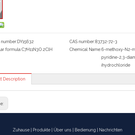
 number:
DY15632
CAS number:
83732-72-3
ar formula:
C7H11N3O.2ClH
Chemical Name:
6-methoxy-N2-m
pyridine-2,3-dia
ihydrochloride
t Description
ge:
Zuhause
|
Produkte
|
Über uns
|
Bedienung
|
Nachrichten