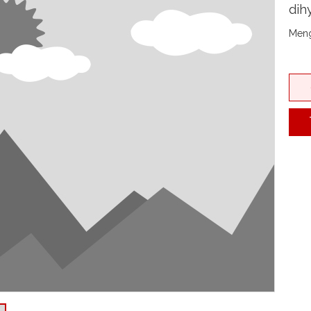
dih
Meng