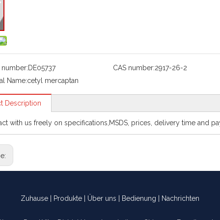
 number:
DE05737
CAS number:
2917-26-2
al Name:
cetyl mercaptan
t Description
act with us freely on specifications,MSDS, prices, delivery time and p
ge:
Zuhause
|
Produkte
|
Über uns
|
Bedienung
|
Nachrichten