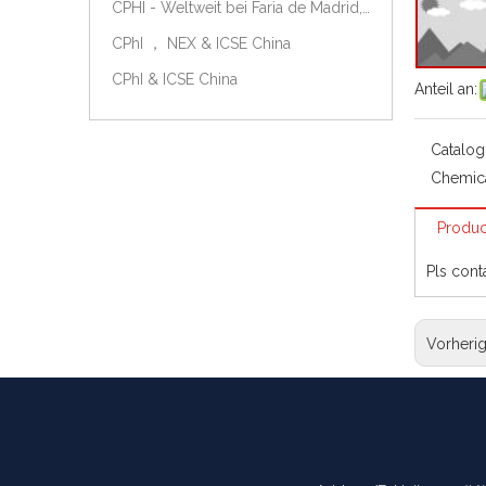
CPHI - Weltweit bei Faria de Madrid, Spanien, am 9.-11. Oktober 2018.
CPhI ， NEX & ICSE China
CPhI & ICSE China
Anteil an:
Catalog
Chemic
Produc
Pls cont
Vorheri