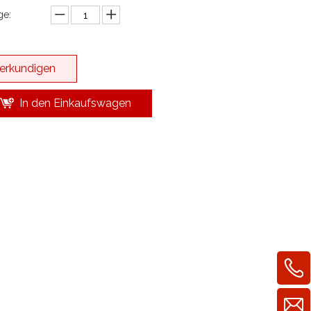
e:
erkundigen
In den Einkaufswagen