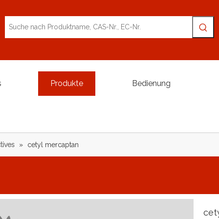
s
Produkte
Bedienung
tives
»
cetyl mercaptan
cet