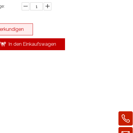
e:
erkundigen
In den Einkaufswagen