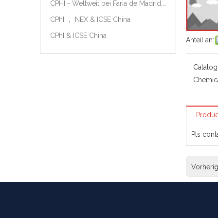
CPHI - Weltweit bei Faria de Madrid, Spanien, am 9.-11. Oktober 2018.
CPhI ， NEX & ICSE China
CPhI & ICSE China
Anteil an:
Catalog
Chemic
Produc
Pls cont
Vorheri