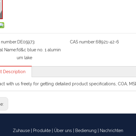
 number:
DE05973
CAS number:
68921-42-6
al Name:
fd&c blue no. 1 alumin
um lake
t Description
act with us freely for getting detailed product specifications, COA, M
ge:
Zuhause
|
Produkte
|
Über uns
|
Bedienung
|
Nachrichten