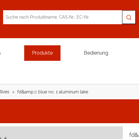
s
Produkte
Bedienung
tives
»
fd&amp;c blue no. 1 aluminum lake
fd&