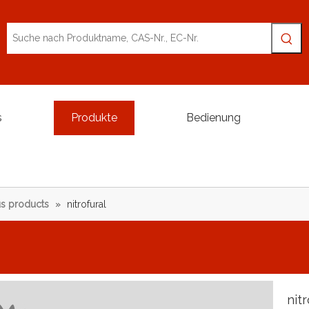
s
Produkte
Bedienung
s products
»
nitrofural
nit