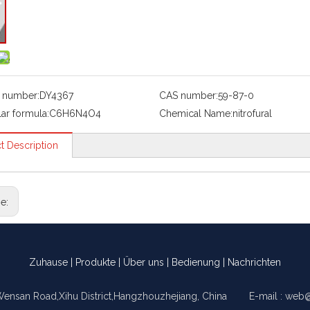
 number:
DY4367
CAS number:
59-87-0
ar formula:
C6H6N4O4
Chemical Name:
nitrofural
t Description
ge:
Zuhause
|
Produkte
|
Über uns
|
Bedienung
|
Nachrichten
Wensan Road,Xihu District,Hangzhouzhejiang, China E-mail :
web@