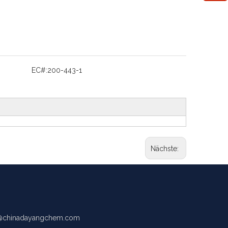
EC#:
200-443-1
Nächste:
chinadayangchem.com