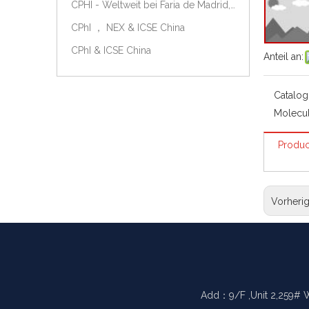
CPHI - Weltweit bei Faria de Madrid, Spanien, am 9.-11. Oktober 2018.
CPhI ， NEX & ICSE China
CPhI & ICSE China
Anteil an:
Catalog
Molecul
Produc
Vorheri
Add：9/F ,Unit 2,259# 