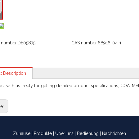
 number:
DE05875
CAS number:
68916-04-1
t Description
act with us freely for getting detailed product specifications, COA, M
ge:
Zuhause
|
Produkte
|
Über uns
|
Bedienung
|
Nachrichten