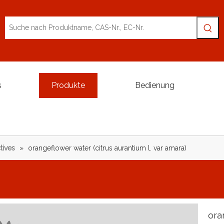
s
Produkte
Bedienung
tives
»
orangeflower water (citrus aurantium l. var amara)
ora