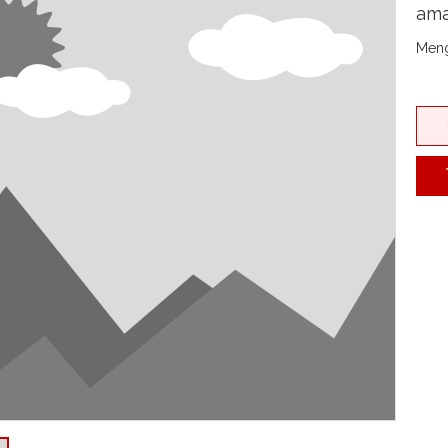
ama
Meng