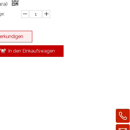
ra)
e:
erkundigen
In den Einkaufswagen