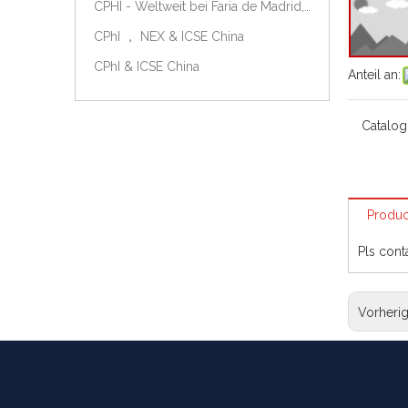
CPHI - Weltweit bei Faria de Madrid, Spanien, am 9.-11. Oktober 2018.
CPhI ， NEX & ICSE China
CPhI & ICSE China
Anteil an:
Catalog
Produc
Pls cont
Vorheri