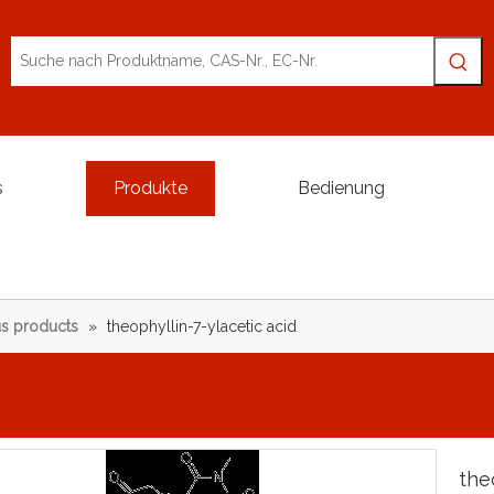
s
Produkte
Bedienung
s products
»
theophyllin-7-ylacetic acid
the