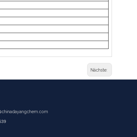
Nächste:
chinadayangchem.com
639