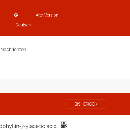
Alte Version
Deutsch
Nachrichten
BISHERIGE
ophyllin-7-ylacetic acid