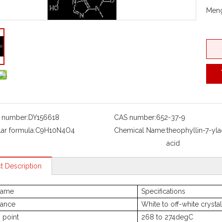
Meng
 number:
DY156618
CAS number:
652-37-9
ar formula:
C9H10N4O4
Chemical Name:
theophyllin-7-yla
acid
t Description
name
Specifications
ance
White to off-white cryst
 point
268 to 274
degC