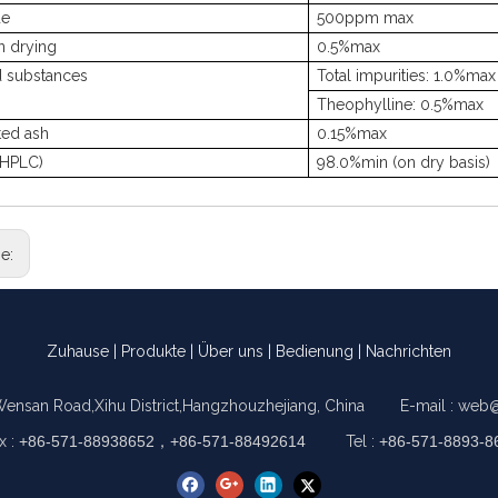
de
500ppm max
n drying
0.5%max
d substances
Total impurities: 1.0%max
Theophylline: 0.5%max
ted ash
0.15%max
(HPLC)
98.0%min (on dry basis)
ge:
Zuhause
|
Produkte
|
Über uns
|
Bedienung
|
Nachrichten
Wensan Road,Xihu District,Hangzhouzhejiang, China E-mail :
web@
x :
+86-571-88938652，+86-571-88492614
Tel :
+86-571-8893-8