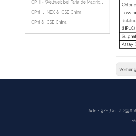
CPHI - Weltweit bei Faria de Madrid, Spanien, am 9.-11. Oktober 2018.
Chlori
CPhI ， NEX & ICSE China
Loss o
Relate
CPhI & ICSE China
(HPLC)
Sulpha
Assay 
Vorheri
Add：9/F ,Unit 2,259# 
Fa