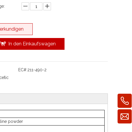
e:
erkundigen
In den Einkaufswagen
EC#:
211-490-2
cetic
alline powder