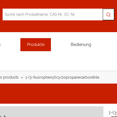
s
Produkte
Bedienung
s products
»
1-(3-fluorophenyl)cyclopropanecarbonitrile
1-(