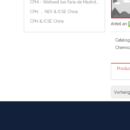
CPHI - Weltweit bei Faria de Madrid, Spanien, am 9.-11. Oktober 2018.
CPhI ， NEX & ICSE China
CPhI & ICSE China
Anteil an:
Catalog
Chemic
Produc
Vorheri