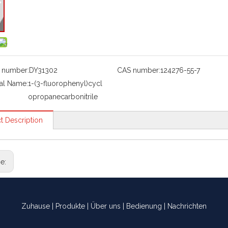
 number:
DY31302
CAS number:
124276-55-7
al Name:
1-(3-fluorophenyl)cycl
opropanecarbonitrile
t Description
ge:
Zuhause
|
Produkte
|
Über uns
|
Bedienung
|
Nachrichten