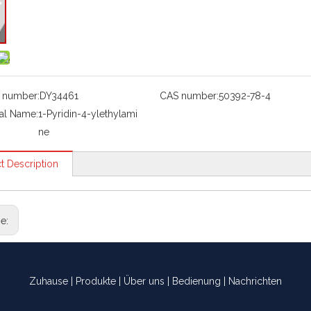
 number:
DY34461
CAS number:
50392-78-4
al Name:
1-Pyridin-4-ylethylami
ne
t Description
ge:
Zuhause
|
Produkte
|
Über uns
|
Bedienung
|
Nachrichten