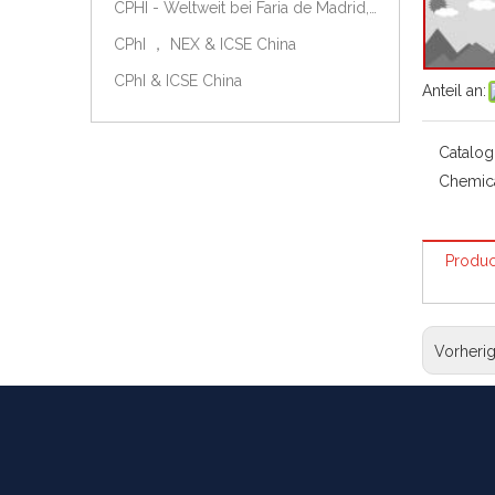
CPHI - Weltweit bei Faria de Madrid, Spanien, am 9.-11. Oktober 2018.
CPhI ， NEX & ICSE China
CPhI & ICSE China
Anteil an:
Catalog
Chemic
Produc
Vorheri