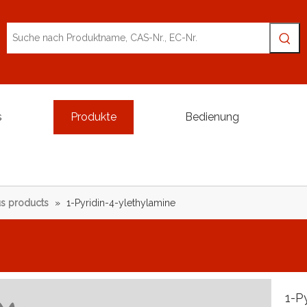
s
Produkte
Bedienung
s products
»
1-Pyridin-4-ylethylamine
1-P