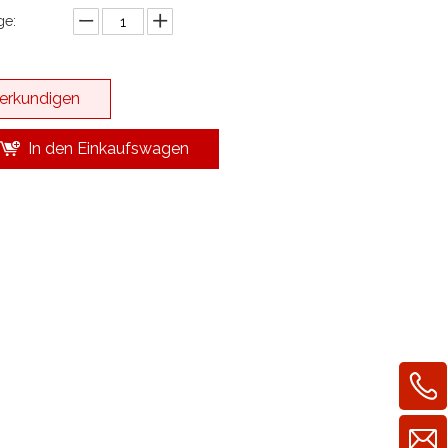
e:
erkundigen
In den Einkaufswagen