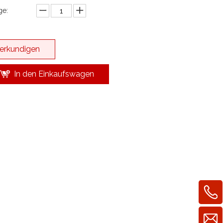
e:
erkundigen
In den Einkaufswagen