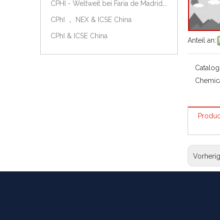
CPHI - Weltweit bei Faria de Madrid, Spanien, am 9.-11. Oktober 2018.
CPhI ， NEX & ICSE China
CPhI & ICSE China
Anteil an:
Catalog
Chemic
Produc
Vorheri