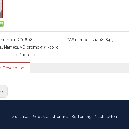
 number:
DC6608
CAS number:
171408-84-7
al Name:
2,7-Dibromo-9,9'-spiro
bifluorene
t Description
ge:
Zuhause
|
Produkte
|
Über uns
|
Bedienung
|
Nachrichten