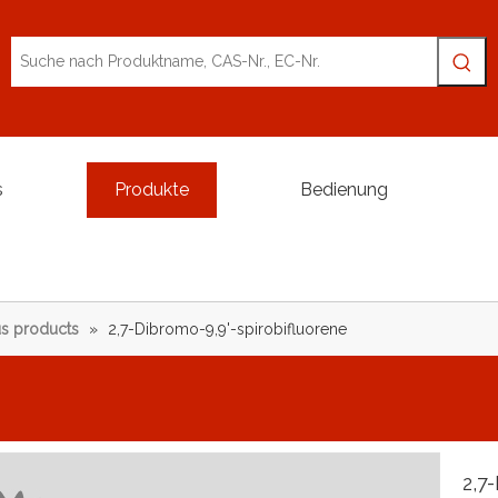
s
Produkte
Bedienung
s products
»
2,7-Dibromo-9,9'-spirobifluorene
2,7