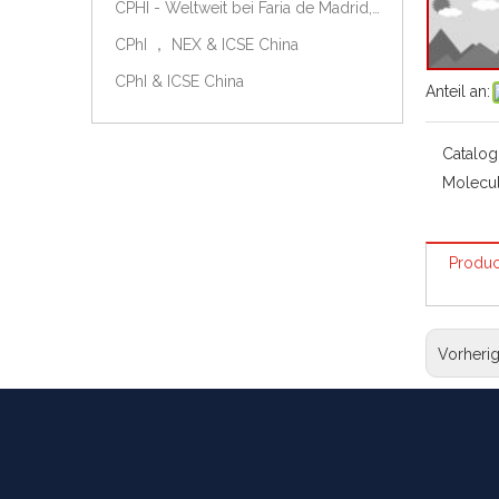
CPHI - Weltweit bei Faria de Madrid, Spanien, am 9.-11. Oktober 2018.
CPhI ， NEX & ICSE China
CPhI & ICSE China
Anteil an:
Catalog
Molecul
Produc
Vorheri