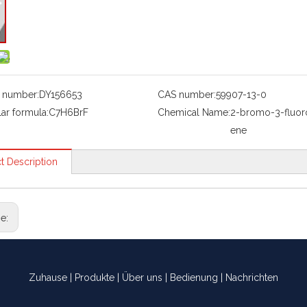
 number:
DY156653
CAS number:
59907-13-0
ar formula:
C7H6BrF
Chemical Name:
2-bromo-3-fluor
ene
t Description
ge:
Zuhause
|
Produkte
|
Über uns
|
Bedienung
|
Nachrichten