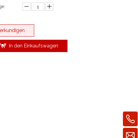
e:
erkundigen
In den Einkaufswagen