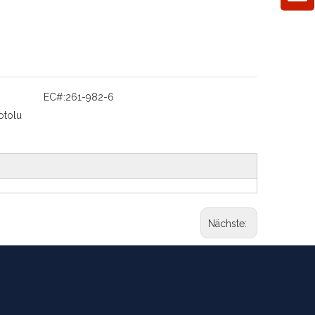
EC#:
261-982-6
otolu
Nächste: