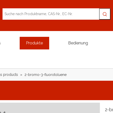
s
Produkte
Bedienung
s products
»
2-bromo-3-fluorotoluene
2-b