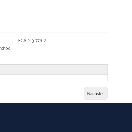
EC#:
213-776-2
phthoq
Nächste: