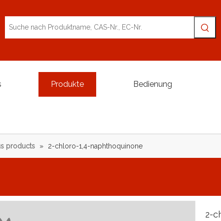
s
Produkte
Bedienung
s products
»
2-chloro-1,4-naphthoquinone
2-c