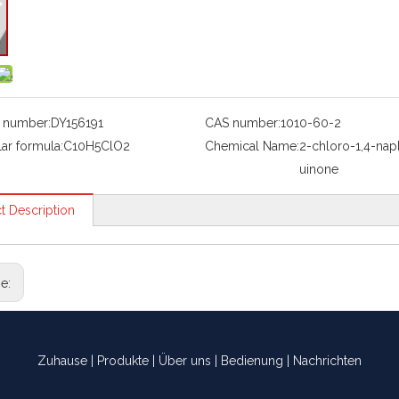
 number:
DY156191
CAS number:
1010-60-2
ar formula:
C10H5ClO2
Chemical Name:
2-chloro-1,4-na
uinone
t Description
ge:
Zuhause
|
Produkte
|
Über uns
|
Bedienung
|
Nachrichten