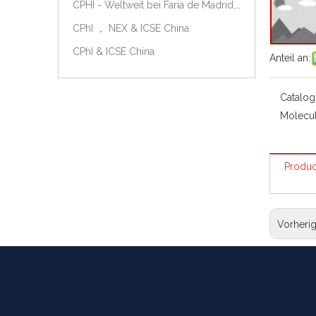
CPHI - Weltweit bei Faria de Madrid, Spanien, am 9.-11. Oktober 2018.
CPhI ， NEX & ICSE China
CPhI & ICSE China
Anteil an:
Catalog
Molecul
Produc
Vorheri