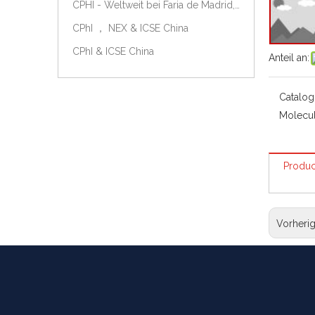
CPHI - Weltweit bei Faria de Madrid, Spanien, am 9.-11. Oktober 2018.
CPhI ， NEX & ICSE China
CPhI & ICSE China
Anteil an:
Catalog
Molecul
Produc
Vorheri