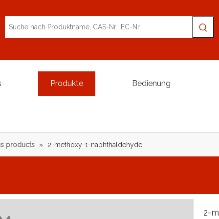
s
Produkte
Bedienung
s products
»
2-methoxy-1-naphthaldehyde
2-m