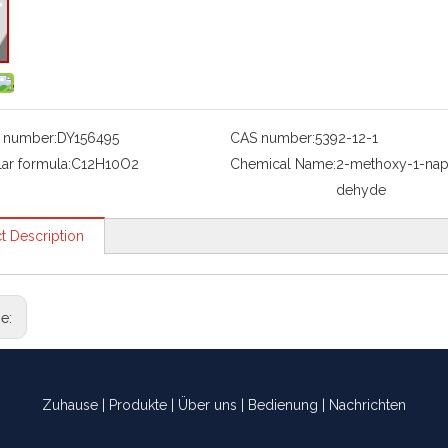
 number:
DY156495
CAS number:
5392-12-1
ar formula:
C12H10O2
Chemical Name:
2-methoxy-1-nap
dehyde
t Description
ge:
Zuhause
|
Produkte
|
Über uns
|
Bedienung
|
Nachrichten