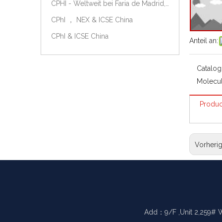
CPHI - Weltweit bei Faria de Madrid, Spanien, am 9.-11. Oktober 2018.
CPhI ， NEX & ICSE China
CPhI & ICSE China
Anteil an:
Catalog
Molecul
Produc
Vorheri
Add：9/F ,Unit 2,259# 