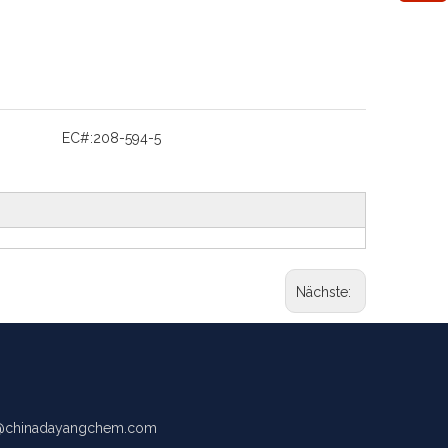
EC#:
208-594-5
Nächste:
chinadayangchem.com