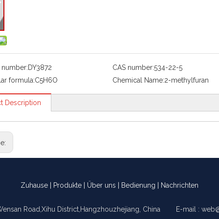
 number:
DY3872
CAS number:
534-22-5
ar formula:
C5H6O
Chemical Name:
2-methylfuran
t Description
ge:
Zuhause
|
Produkte
|
Über uns
|
Bedienung
|
Nachrichten
Wensan Road,Xihu District,Hangzhouzhejiang, China E-mail :
web@