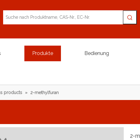
s
Produkte
Bedienung
s products
»
2-methylfuran
2-m