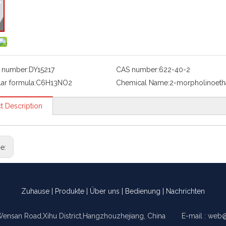
 number:
DY15217
CAS number:
622-40-2
ar formula:
C6H13NO2
Chemical Name:
2-morpholinoeth
t Description
ge:
Zuhause
|
Produkte
|
Über uns
|
Bedienung
|
Nachrichten
Wensan Road,Xihu District,Hangzhouzhejiang, China E-mail :
web@