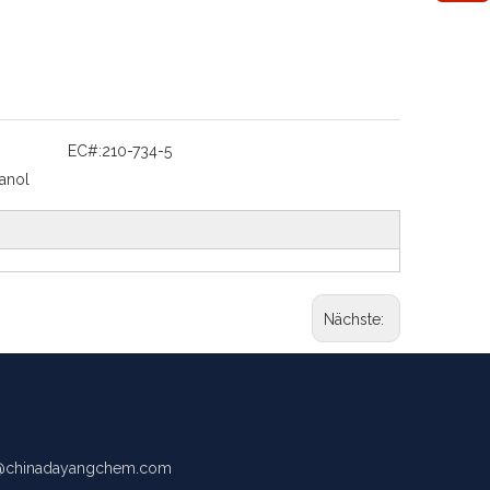
EC#:
210-734-5
anol
Nächste:
chinadayangchem.com