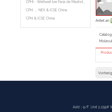
CPHI - Weltweit bei Faria de Madrid, Spanien, am 9.-11. Oktober 2018.
CPhI ， NEX & ICSE China
CPhI & ICSE China
Anteil an:
Catalog
Molecul
Produc
Vorheri
Add：9/F ,Unit 2,259# 