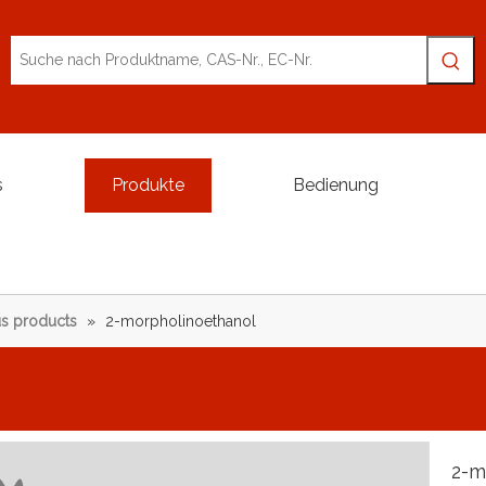
s
Produkte
Bedienung
s products
»
2-morpholinoethanol
2-m