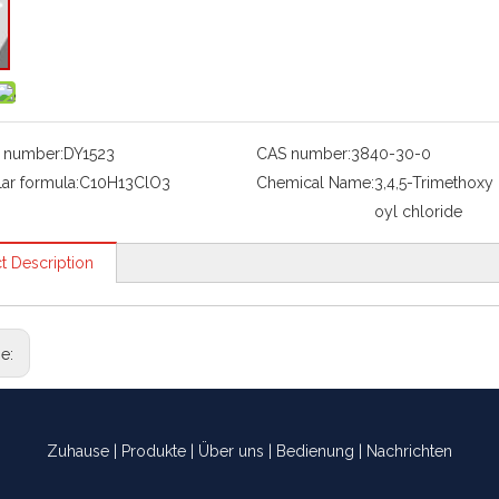
 number:
DY1523
CAS number:
3840-30-0
ar formula:
C10H13ClO3
Chemical Name:
3,4,5-Trimethoxy
oyl chloride
t Description
ge:
Zuhause
|
Produkte
|
Über uns
|
Bedienung
|
Nachrichten