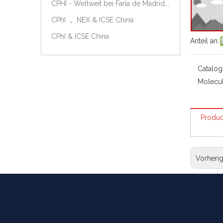
CPHI - Weltweit bei Faria de Madrid, Spanien, am 9.-11. Oktober 2018.
CPhI ， NEX & ICSE China
CPhI & ICSE China
Anteil an:
Catalog
Molecul
Produc
Vorheri