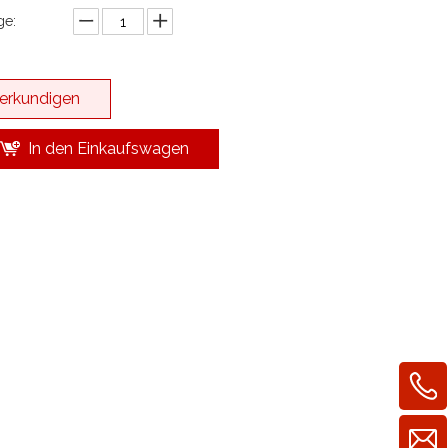
e:
erkundigen
In den Einkaufswagen