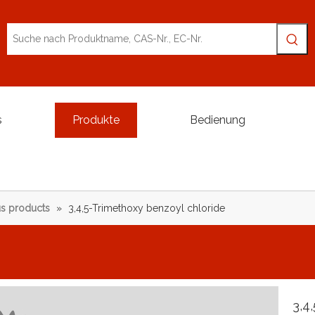
s
Produkte
Bedienung
s products
»
3,4,5-Trimethoxy benzoyl chloride
3,4