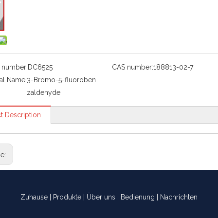
 number:
DC6525
CAS number:
188813-02-7
al Name:
3-Bromo-5-fluoroben
zaldehyde
t Description
ge:
Zuhause
|
Produkte
|
Über uns
|
Bedienung
|
Nachrichten