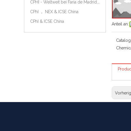
CPHI - Weltweit bei Faria de Madrid, Spanien, am 9.-11. Oktober 2018.
CPhI ， NEX & ICSE China
CPhI & ICSE China
Anteil an:
Catalog
Chemic
Produc
Vorheri