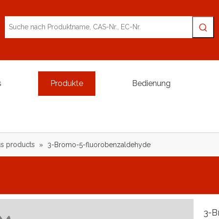
s
Produkte
Bedienung
s products
»
3-Bromo-5-fluorobenzaldehyde
3-B