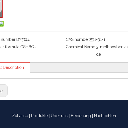
 number:
DY3744
CAS number:
591-31-1
ar formula:
C8H8O2
Chemical Name:
3-methoxybenza
de
t Description
ge:
Zuhause
|
Produkte
|
Über uns
|
Bedienung
|
Nachrichten