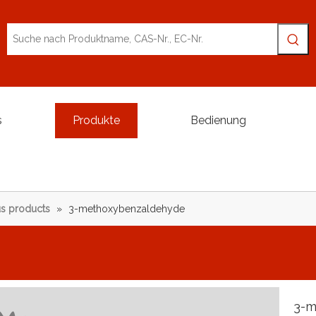
s
Produkte
Bedienung
s products
»
3-methoxybenzaldehyde
3-m