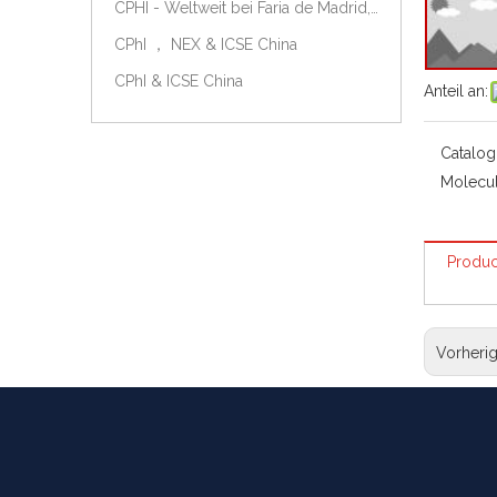
CPHI - Weltweit bei Faria de Madrid, Spanien, am 9.-11. Oktober 2018.
CPhI ， NEX & ICSE China
CPhI & ICSE China
Anteil an:
Catalog
Molecul
Produc
Vorheri