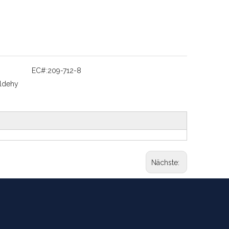
EC#:
209-712-8
ldehy
Nächste: