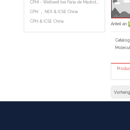
CPHI - Weltweit bei Faria de Madrid, Spanien, am 9.-11. Oktober 2018.
CPhI ， NEX & ICSE China
CPhI & ICSE China
Anteil an:
Catalog
Molecul
Produc
Vorheri