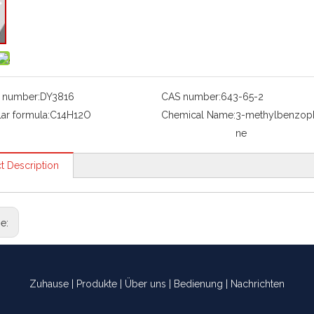
 number:
DY3816
CAS number:
643-65-2
ar formula:
C14H12O
Chemical Name:
3-methylbenzop
ne
t Description
ge:
Zuhause
|
Produkte
|
Über uns
|
Bedienung
|
Nachrichten