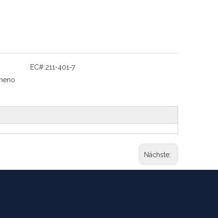
EC#:
211-401-7
heno
Nächste: