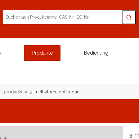
s
Produkte
Bedienung
s products
»
3-methylbenzophenone
3-