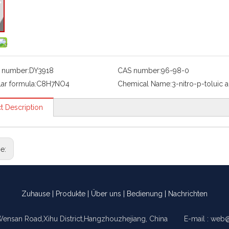
 number:
DY3918
CAS number:
96-98-0
ar formula:
C8H7NO4
Chemical Name:
3-nitro-p-toluic a
t Description
ge:
Zuhause
|
Produkte
|
Über uns
|
Bedienung
|
Nachrichten
Wensan Road,Xihu District,Hangzhouzhejiang, China E-mail :
web@