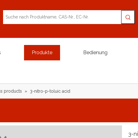
s
Produkte
Bedienung
s products
»
3-nitro-p-toluic acid
3-n