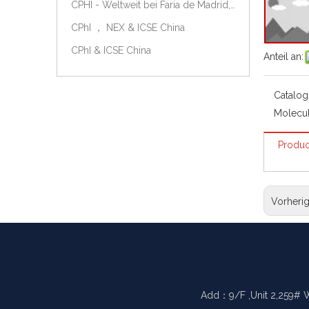
CPHI - Weltweit bei Faria de Madrid, Spanien, am 9.-11. Oktober 2018.
CPhI ， NEX & ICSE China
CPhI & ICSE China
Anteil an:
Catalog
Molecul
Produc
Vorheri
Add：9/F ,Unit 2,259# 