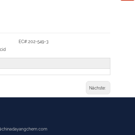
EC#:
202-549-3
cid
Nächste:
chinadayangchem.com