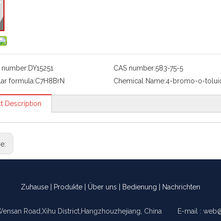
 number:
DY15251
CAS number:
583-75-5
ar formula:
C7H8BrN
Chemical Name:
4-bromo-o-tolui
t Description
ge:
Zuhause
|
Produkte
|
Über uns
|
Bedienung
|
Nachrichten
Wensan Road,Xihu District,Hangzhouzhejiang, China E-mail :
web@