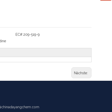
EC#:
209-519-9
dine
Nächste:
chinadayangchem.com