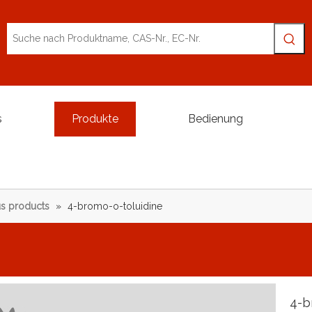
s
Produkte
Bedienung
s products
»
4-bromo-o-toluidine
4-b