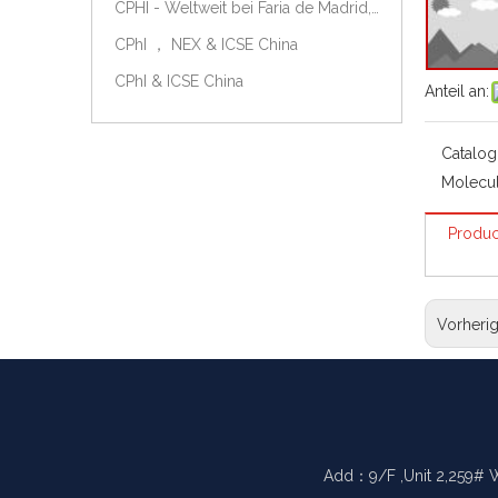
CPHI - Weltweit bei Faria de Madrid, Spanien, am 9.-11. Oktober 2018.
CPhI ， NEX & ICSE China
CPhI & ICSE China
Anteil an:
Catalog
Molecul
Produc
Vorheri
Add：9/F ,Unit 2,259# 