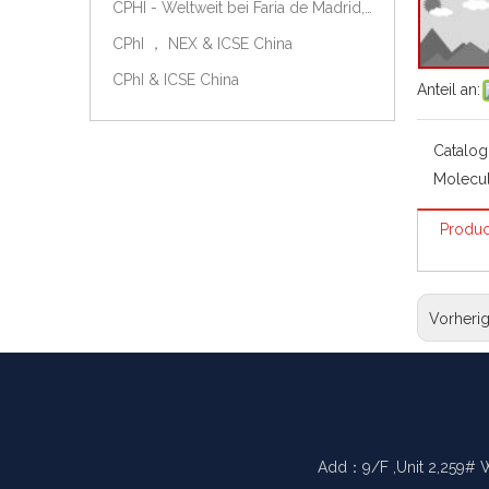
CPHI - Weltweit bei Faria de Madrid, Spanien, am 9.-11. Oktober 2018.
CPhI ， NEX & ICSE China
CPhI & ICSE China
Anteil an:
Catalog
Molecul
Produc
Vorheri
Add：9/F ,Unit 2,259# 