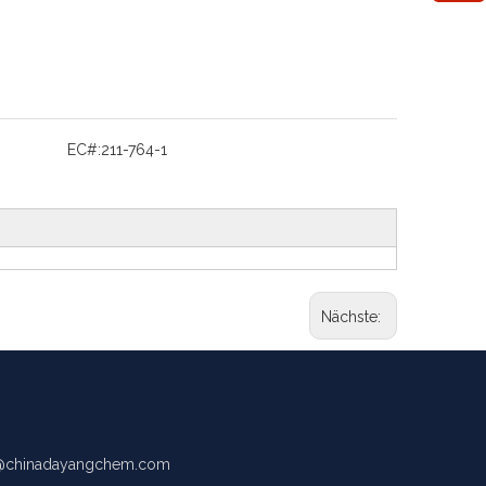
EC#:
211-764-1
Nächste:
chinadayangchem.com