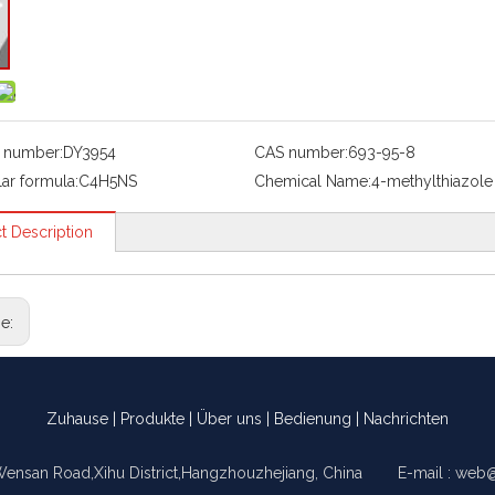
 number:
DY3954
CAS number:
693-95-8
ar formula:
C4H5NS
Chemical Name:
4-methylthiazole
t Description
ge:
Zuhause
|
Produkte
|
Über uns
|
Bedienung
|
Nachrichten
Wensan Road,Xihu District,Hangzhouzhejiang, China E-mail :
web@