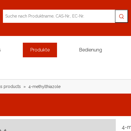
s
Produkte
Bedienung
s products
»
4-methylthiazole
4-m