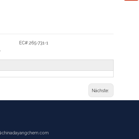
EC#:
265-731-1
e
Nächste:
chinadayangchem.com