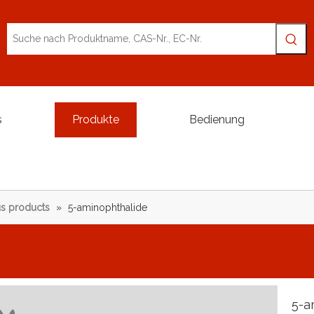
s
Produkte
Bedienung
s products
»
5-aminophthalide
5-a