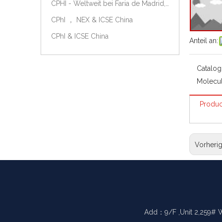
CPHI - Weltweit bei Faria de Madrid, Spanien, am 9.-11. Oktober 2018.
CPhI ， NEX & ICSE China
CPhI & ICSE China
Anteil an:
Catalog
Molecul
Produc
Vorheri
Add：9/F ,Unit 2,259# 