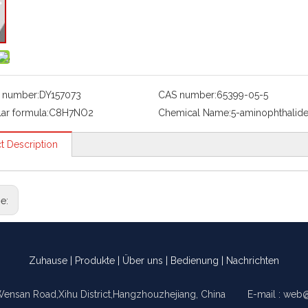
 number:
DY157073
CAS number:
65399-05-5
ar formula:
C8H7NO2
Chemical Name:
5-aminophthalid
t Description
ge:
Zuhause
|
Produkte
|
Über uns
|
Bedienung
|
Nachrichten
Wensan Road,Xihu District,Hangzhouzhejiang, China E-mail :
web@