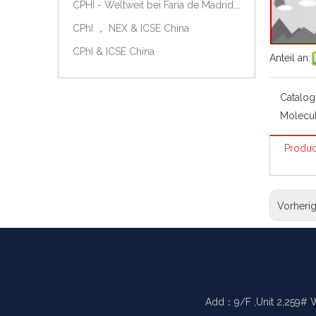
CPHI - Weltweit bei Faria de Madrid, Spanien, am 9.-11. Oktober 2018.
CPhI ， NEX & ICSE China
CPhI & ICSE China
Anteil an:
Catalog
Molecul
Produc
Vorheri
Add：9/F ,Unit 2,259# 