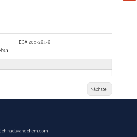
EC#:
200-284-8
phan
Nächste:
chinadayangchem.com