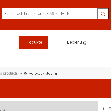
s
Produkte
Bedienung
s products
»
5-hydroxytryptophan
5-h