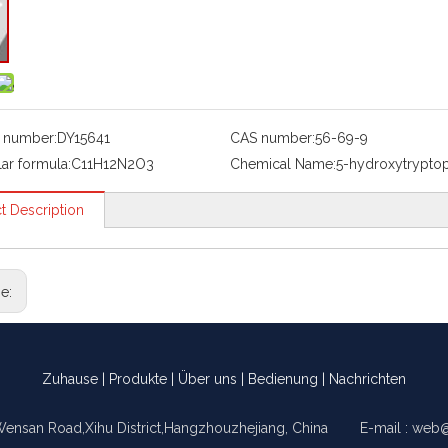
 number:
DY15641
CAS number:
56-69-9
ar formula:
C11H12N2O3
Chemical Name:
5-hydroxytrypto
t Description
ge:
Zuhause
|
Produkte
|
Über uns
|
Bedienung
|
Nachrichten
Wensan Road,Xihu District,Hangzhouzhejiang, China E-mail :
web@