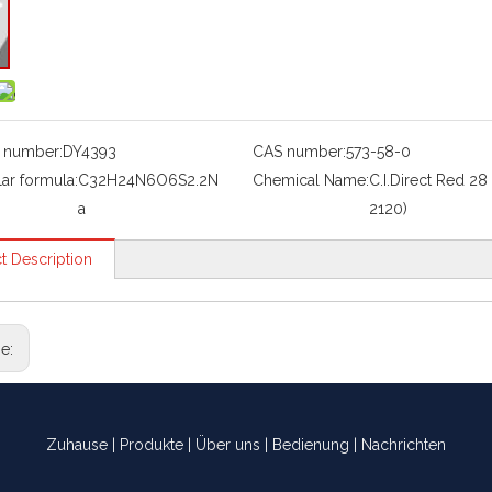
 number:
DY4393
CAS number:
573-58-0
ar formula:
C32H24N6O6S2.2N
Chemical Name:
C.I.Direct Red 28 
a
2120)
t Description
ge:
Zuhause
|
Produkte
|
Über uns
|
Bedienung
|
Nachrichten