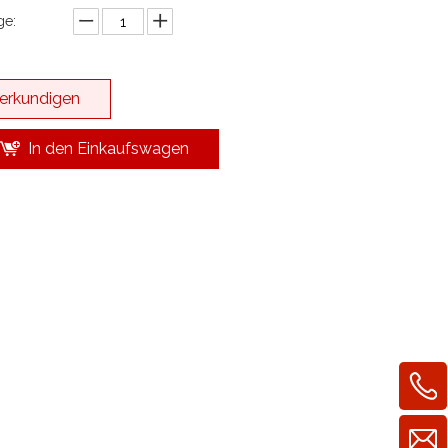
e:
erkundigen
In den Einkaufswagen