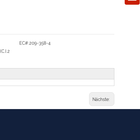
EC#:
209-358-4
(C.I.2
Nächste: