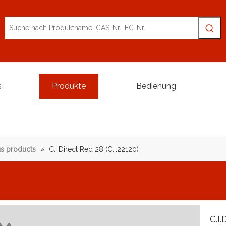
s
Produkte
Bedienung
s products
»
C.I.Direct Red 28 (C.I.22120)
C.I.