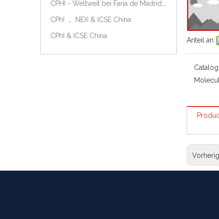
CPHI - Weltweit bei Faria de Madrid, Spanien, am 9.-11. Oktober 2018.
CPhI ， NEX & ICSE China
CPhI & ICSE China
Anteil an:
Catalog
Molecul
Produc
Vorheri