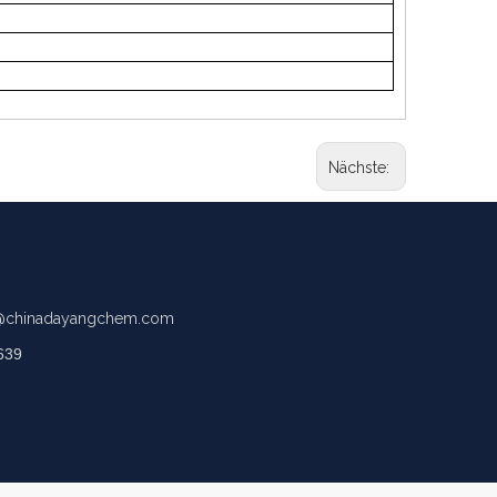
Nächste:
chinadayangchem.com
639
.