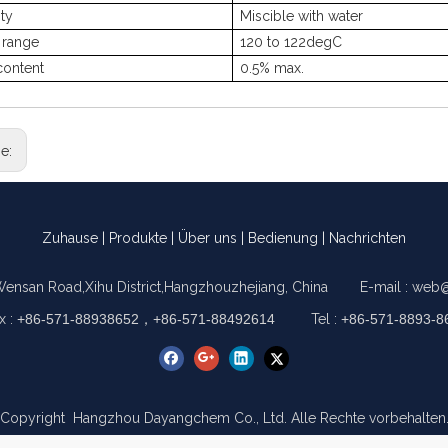
ity
Miscible with water
 range
120 to 122
degC
content
0.5% max.
ge:
Zuhause
|
Produkte
|
Über uns
|
Bedienung
|
Nachrichten
Wensan Road,Xihu District,Hangzhouzhejiang, China E-mail :
web@
x :
+86-571-88938652，+86-571-88492614
Tel :
+86-571-8893-8
Copyright Hangzhou Dayangchem Co., Ltd. Alle Rechte vorbehalten