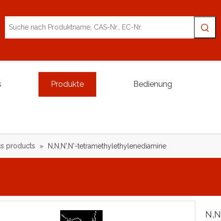
s
Produkte
Bedienung
s products
»
N,N,N',N'-tetramethylethylenediamine
N,N