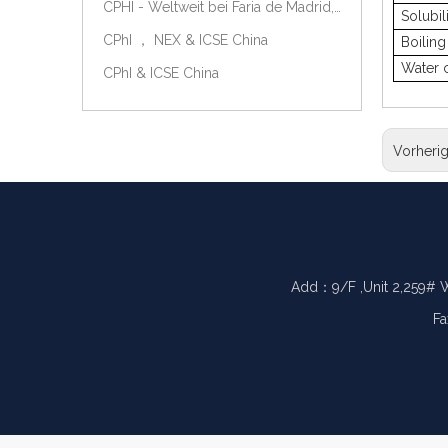
CPHI - Weltweit bei Faria de Madrid, Spanien, am 9.-11. Oktober 2018.
Solubil
CPhI ， NEX & ICSE China
Boiling
Water 
CPhI & ICSE China
Vorheri
Add：9/F ,Unit 2,259# 
Fa