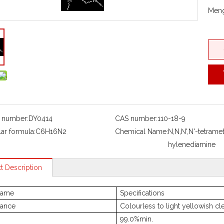
Meng
 number:
DY0414
CAS number:
110-18-9
ar formula:
C6H16N2
Chemical Name:
N,N,N',N'-tetrame
hylenediamine
t Description
name
Specifications
ance
Colourless to light yellowish cle
99.0%min.