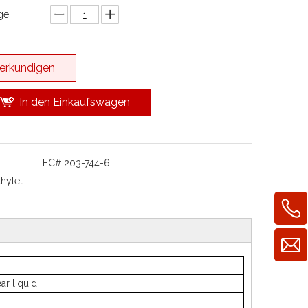
e:
erkundigen
In den Einkaufswagen
EC#:
203-744-6
thylet
ar liquid