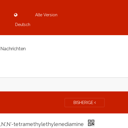
Alte Version
Deutsch
Nachrichten
BISHERIGE
,N',N'-tetramethylethylenediamine