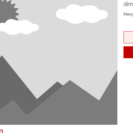
dim
Meng