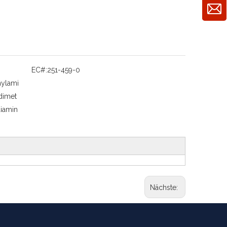
EC#:
251-459-0
hylami
dimet
iamin
Nächste: