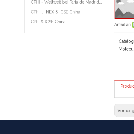
CPHI - Weltweit bei Faria de Madrid, Spanien, am 9.-11. Oktober 2018.
CPhI ， NEX & ICSE China
CPhI & ICSE China
Anteil an:
Catalog
Molecul
Produc
Vorheri