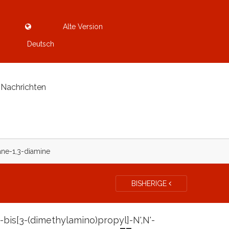
Alte Version
Deutsch
Nachrichten
ane-1,3-diamine
BISHERIGE
-bis[3-(dimethylamino)propyl]-N',N'-