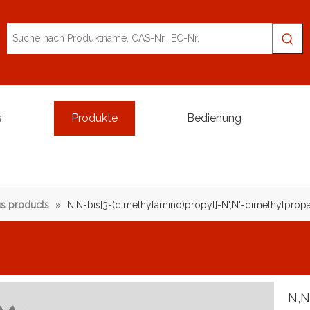
s
Produkte
Bedienung
s products
»
N,N-bis[3-(dimethylamino)propyl]-N',N'-dimethylprop
N,N