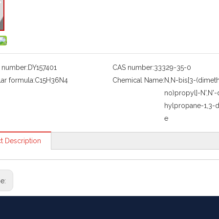
 number:
DY157401
CAS number:
33329-35-0
ar formula:
C15H36N4
Chemical Name:
N,N-bis[3-(dimet
no)propyl]-N',N'-
hylpropane-1,3-d
e
t Description
ge: