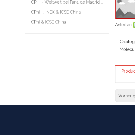
CPHI - Weltweit bei Faria de Madrid, Spanien, am 9.-11. Oktober 2018.
CPhI ， NEX & ICSE China
CPhI & ICSE China
Anteil an:
Catalog
Molecul
Produc
Vorheri