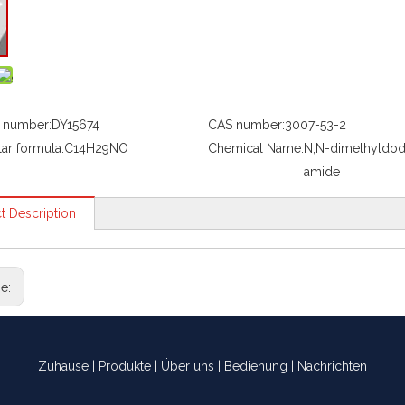
 number:
DY15674
CAS number:
3007-53-2
ar formula:
C14H29NO
Chemical Name:
N,N-dimethyldo
amide
t Description
ge:
Zuhause
|
Produkte
|
Über uns
|
Bedienung
|
Nachrichten