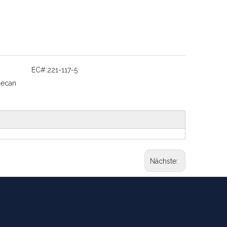
EC#:
221-117-5
decan
Nächste: