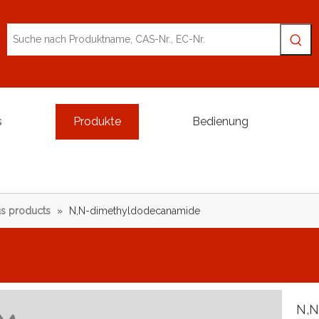
s
Produkte
Bedienung
s products
»
N,N-dimethyldodecanamide
N,N