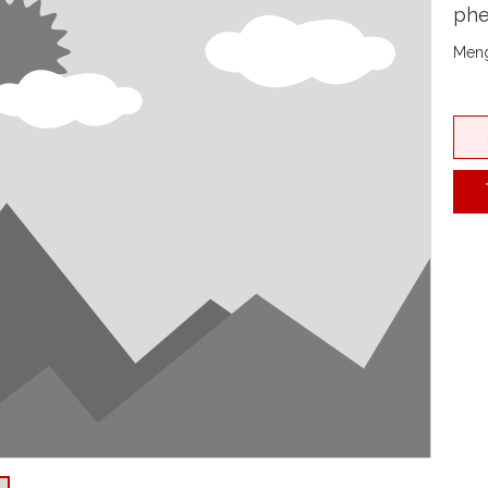
phe
Meng