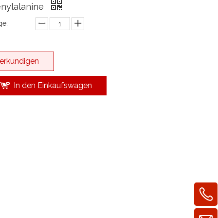
nylalanine
e:
erkundigen
In den Einkaufswagen