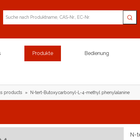
s
Produkte
Bedienung
s products
»
N-tert-Butoxycarbonyl-L-4-methyl phenylalanine
N-t