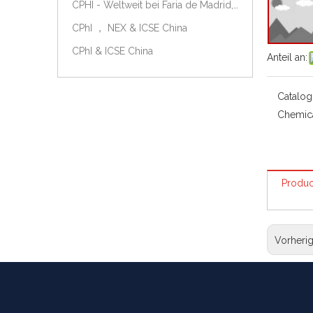
CPHI - Weltweit bei Faria de Madrid, Spanien, am 9.-11. Oktober 2018.
CPhI ， NEX & ICSE China
CPhI & ICSE China
Anteil an:
Catalog
Chemic
Produc
Vorheri