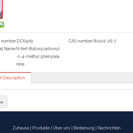
 number:
DC6409
CAS number:
80102-26-7
al Name:
N-tert-Butoxycarbonyl
-L-4-methyl phenylala
nine
t Description
ge:
Zuhause
|
Produkte
|
Über uns
|
Bedienung
|
Nachrichten