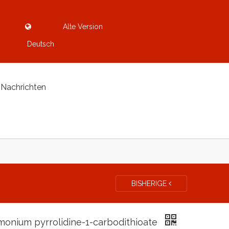
Alte Version
Deutsch
Nachrichten
BISHERIGE
onium pyrrolidine-1-carbodithioate