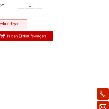
e:
erkundigen
In den Einkaufswagen