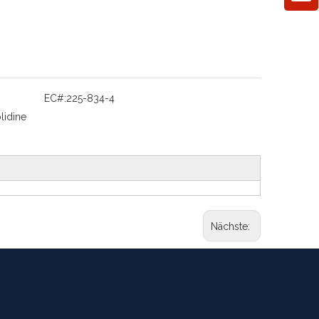
EC#:
225-834-4
idine
Nächste: