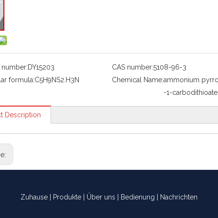
 number:
DY15203
CAS number:
5108-96-3
ar formula:
C5H9NS2.H3N
Chemical Name:
ammonium pyrrol
-1-carbodithioate
t Description
ge:
Zuhause
|
Produkte
|
Über uns
|
Bedienung
|
Nachrichten