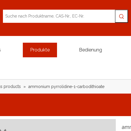
s
Produkte
Bedienung
s products
»
ammonium pyrrolidine-1-carbodithioate
amm