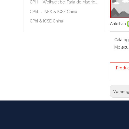
CPHI - Weltweit bei Faria de Madrid, Spanien, am 9.-11. Oktober 2018.
CPhI ， NEX & ICSE China
CPhI & ICSE China
Anteil an:
Catalog
Molecul
Produc
Vorheri