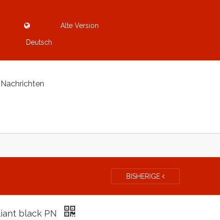
Alte Version
Deutsch
Nachrichten
BISHERIGE
lliant black PN