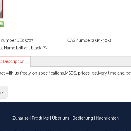
 number:
DE05723
CAS number:
2519-30-4
al Name:
brilliant black PN
t Description
act with us freely on specifications,MSDS, prices, delivery time and p
ge:
Zuhause
|
Produkte
|
Über uns
|
Bedienung
|
Nachrichten