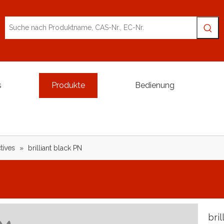
s
Produkte
Bedienung
tives
»
brilliant black PN
bri