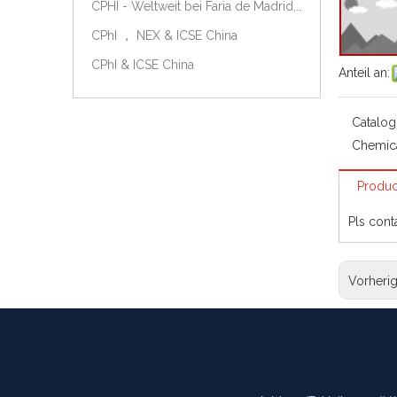
CPHI - Weltweit bei Faria de Madrid, Spanien, am 9.-11. Oktober 2018.
CPhI ， NEX & ICSE China
CPhI & ICSE China
Anteil an:
Catalog
Chemic
Produc
Pls cont
Vorheri