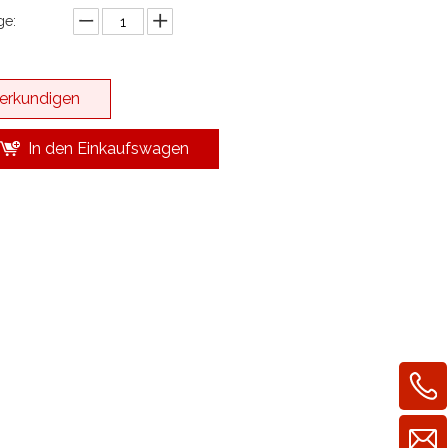
e:
erkundigen
In den Einkaufswagen