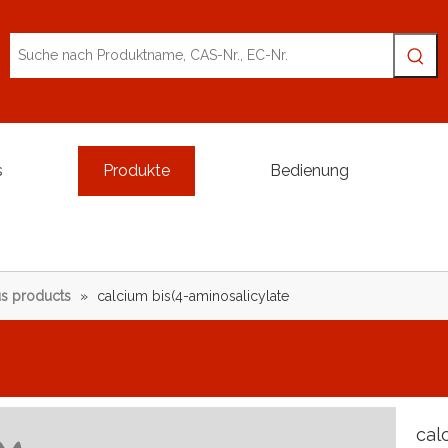
s
Produkte
Bedienung
s products
»
calcium bis(4-aminosalicylate
cal