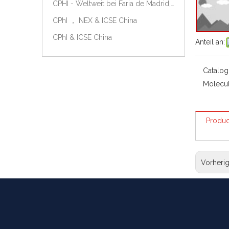
CPHI - Weltweit bei Faria de Madrid, Spanien, am 9.-11. Oktober 2018.
CPhI ， NEX & ICSE China
CPhI & ICSE China
Anteil an:
Catalog
Molecul
Produc
Vorheri