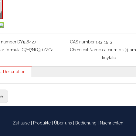
 number:
DY156427
CAS number:
133-15-3
ar formula:
C7H7NO3.1/2Ca
Chemical Name:
calcium bis(4-am
licylate
t Description
ge:
Zuhause
|
Produkte
|
Über uns
|
Bedienung
|
Nachrichten