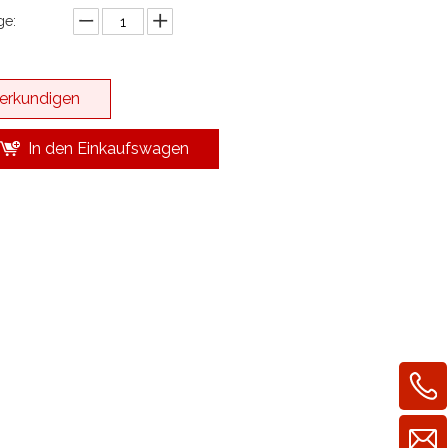
e:
erkundigen
In den Einkaufswagen