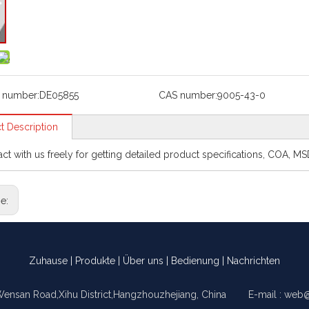
 number:
DE05855
CAS number:
9005-43-0
t Description
act with us freely for getting detailed product specifications, COA, M
ge:
Zuhause
|
Produkte
|
Über uns
|
Bedienung
|
Nachrichten
Wensan Road,Xihu District,Hangzhouzhejiang, China E-mail :
web@