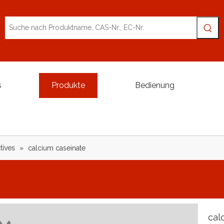
s
Produkte
Bedienung
tives
»
calcium caseinate
cal