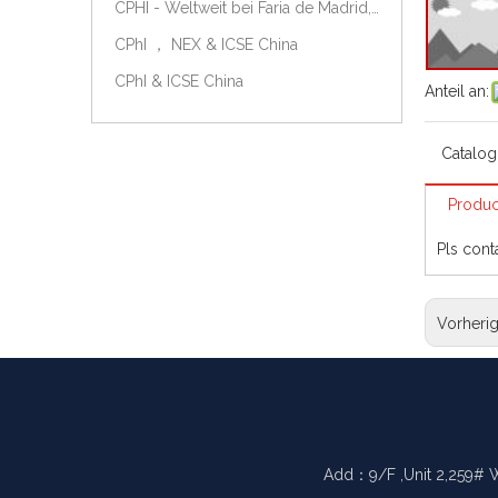
CPHI - Weltweit bei Faria de Madrid, Spanien, am 9.-11. Oktober 2018.
CPhI ， NEX & ICSE China
CPhI & ICSE China
Anteil an:
Catalog
Produc
Pls cont
Vorheri
Add：9/F ,Unit 2,259# 