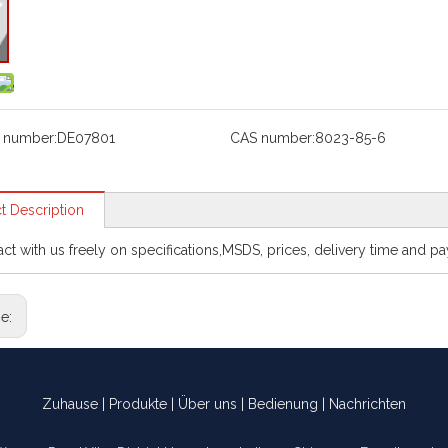
 number:
DE07801
CAS number:
8023-85-6
t Description
act with us freely on specifications,MSDS, prices, delivery time and p
ge:
Zuhause
|
Produkte
|
Über uns
|
Bedienung
|
Nachrichten