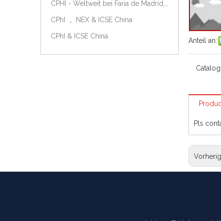
CPHI - Weltweit bei Faria de Madrid, Spanien, am 9.-11. Oktober 2018.
CPhI ， NEX & ICSE China
CPhI & ICSE China
Anteil an:
Catalog
Produc
Pls cont
Vorheri