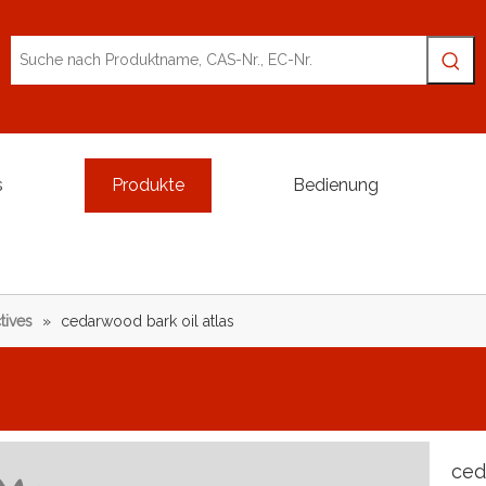
s
Produkte
Bedienung
tives
»
cedarwood bark oil atlas
ced