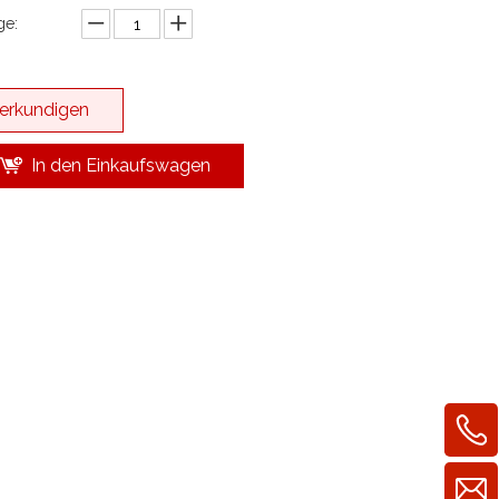
e:
erkundigen
In den Einkaufswagen