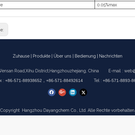
re
0.05%max
ge:
Zuhause
|
Produkte
|
Über uns
|
Bedienung
|
Nachrichten
Wensan Road,Xihu District,Hangzhouzhejiang, China E-mail :
web@
x :
+86-571-88938652，+86-571-88492614
Tel :
+86-571-8893-8
Copyright Hangzhou Dayangchem Co., Ltd. Alle Rechte vorbehalten