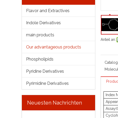
Flavor and Extractives
Indole Derivatives
main products
Anteil an:
Our advantageous products
Phospholipids
Catalog
Molecul
Pyridine Derivatives
Produc
Pyrimidine Derivatives
Index 
Neuesten Nachrichten
Appear
Assay(
Cyclo