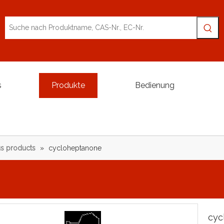
s
Produkte
Bedienung
s products
»
cycloheptanone
cyc