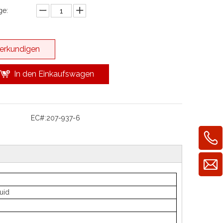
e:
erkundigen
In den Einkaufswagen
EC#:
207-937-6
quid