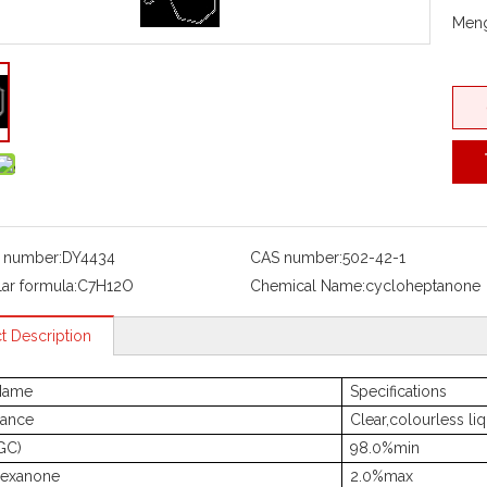
Meng
 number:
DY4434
CAS number:
502-42-1
ar formula:
C7H12O
Chemical Name:
cycloheptanone
t Description
Name
Specifications
ance
Clear,colourless li
GC)
98.0%min
hexanone
2.0%max