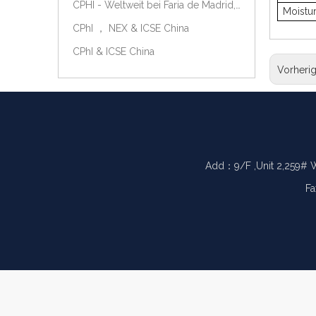
CPHI - Weltweit bei Faria de Madrid, Spanien, am 9.-11. Oktober 2018.
Moistu
CPhI ， NEX & ICSE China
CPhI & ICSE China
Vorheri
Add：9/F ,Unit 2,259# 
Fa