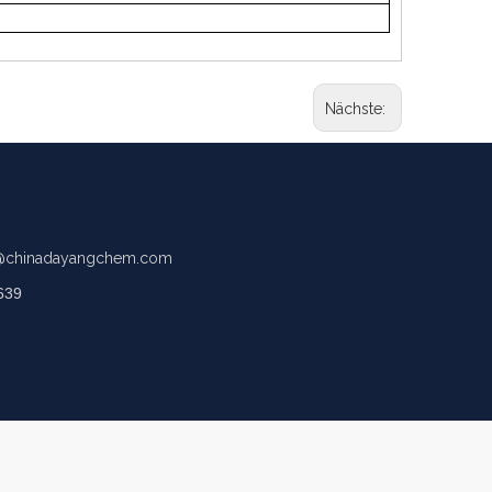
Nächste:
chinadayangchem.com
639
.