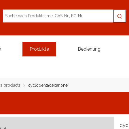
s
Produkte
Bedienung
s products
»
cyclopentadecanone
cyc