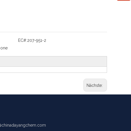
EC#:
207-951-2
none
Nächste:
chinadayangchem.com