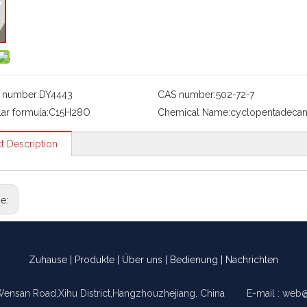
 number:
DY4443
CAS number:
502-72-7
ar formula:
C15H28O
Chemical Name:
cyclopentadeca
t Description
ge:
Zuhause
|
Produkte
|
Über uns
|
Bedienung
|
Nachrichten
Wensan Road,Xihu District,Hangzhouzhejiang, China E-mail :
web@