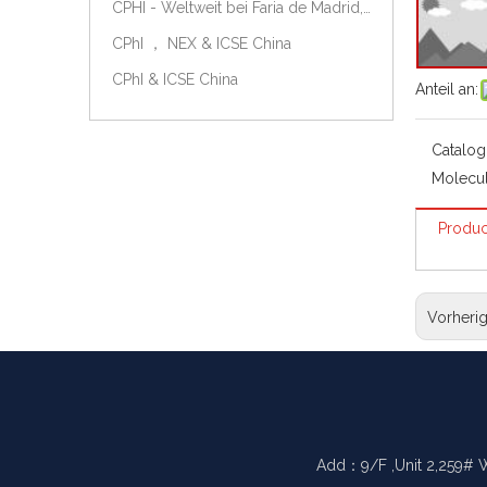
CPHI - Weltweit bei Faria de Madrid, Spanien, am 9.-11. Oktober 2018.
CPhI ， NEX & ICSE China
CPhI & ICSE China
Anteil an:
Catalog
Molecul
Produc
Vorheri
Add：9/F ,Unit 2,259# 