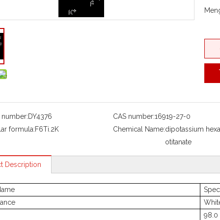
Meng
 number:
DY4376
CAS number:
16919-27-0
ar formula:
F6Ti.2K
Chemical Name:
dipotassium hexa
otitanate
t Description
Name
Speci
ance
Whit
98.0