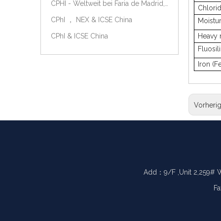
CPHI - Weltweit bei Faria de Madrid, Spanien, am 9.-11. Oktober 2018.
Chlorid
CPhI ， NEX & ICSE China
Moistu
CPhI & ICSE China
Heavy 
Fluosil
Iron (F
Vorheri
Add：9/F ,Unit 2,259# 
Fa