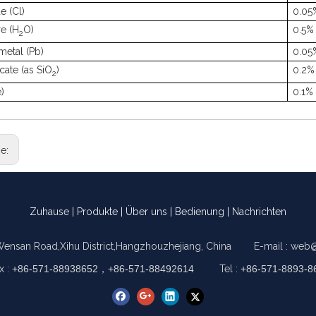
e (
Cl)
0.05
re (H
O)
0.5%
2
metal (Pb)
0.05
icate (as SiO
)
0.2%
2
e)
0.1%
ge:
Zuhause
|
Produkte
|
Über uns
|
Bedienung
|
Nachrichten
Wensan Road,Xihu District,Hangzhouzhejiang, China E-mail :
web@
x :
+86-571-88938652，+86-571-88492614
Tel :
+86-571-8893-8