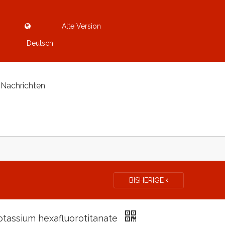
Alte Version
Deutsch
Nachrichten
BISHERIGE
otassium hexafluorotitanate