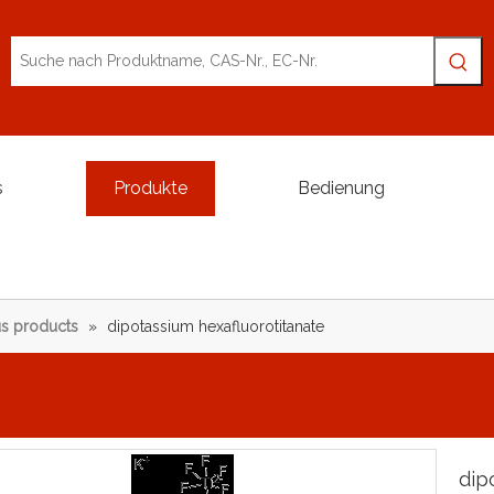
s
Produkte
Bedienung
s products
»
dipotassium hexafluorotitanate
dip