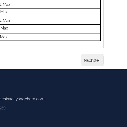
% Max
 Max
% Max
 Max
 Max
Nächste:
chinadayangchem.com
639