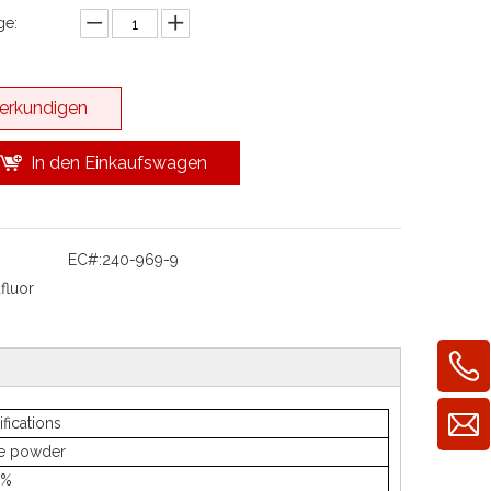
e:
erkundigen
In den Einkaufswagen
EC#:
240-969-9
fluor
fications
e powder
 %