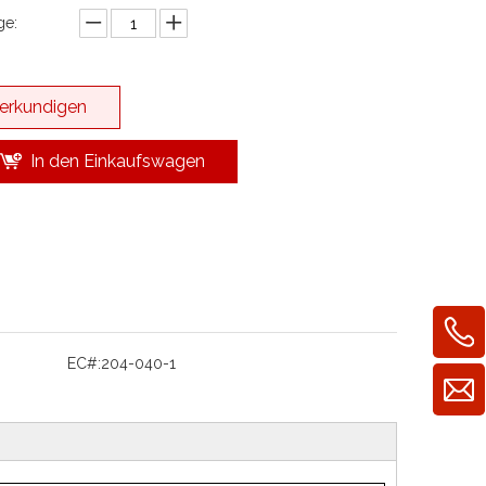
e:
erkundigen
In den Einkaufswagen
EC#:
204-040-1