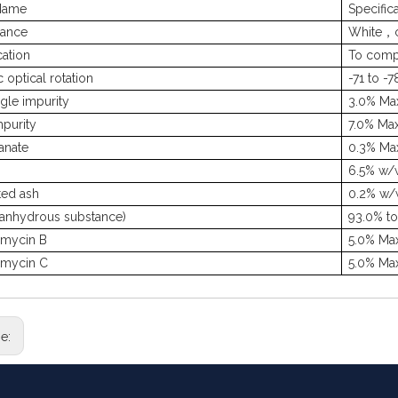
Name
Specific
ance
White
，
cation
To comp
c optical rotation
-71 to -
gle impurity
3.0% Ma
mpurity
7.0% Ma
anate
0.3% Ma
6.5% w/
ted ash
0.2% w/
 anhydrous substance)
93.0% t
omycin B
5.0% Ma
omycin C
5.0% Ma
ge: