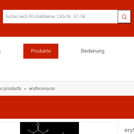
s
Produkte
Bedienung
s products
»
erythromycin
ery