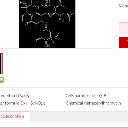
Meng
 number:
DY4419
CAS number:
114-07-8
ar formula:
C37H67NO13
Chemical Name:
erythromycin
t Description