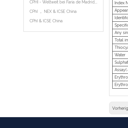
CPHI - Weltweit bei Faria de Madrid, Spanien, am 9.-11. Oktober 2018.
Index 
Appear
CPhI ， NEX & ICSE China
Identifi
CPhI & ICSE China
Specifi
Any sin
Total i
Thiocy
Water
Sulpha
Assay(
Erythr
Erythr
Vorheri