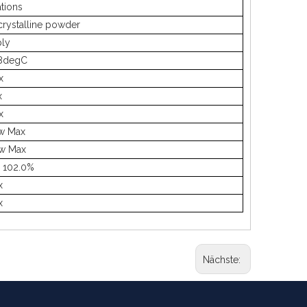
ations
crystalline powder
ly
78degC
x
x
x
w Max
w Max
o 102.0%
x
x
Nächste: