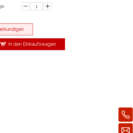
e:
erkundigen
In den Einkaufswagen