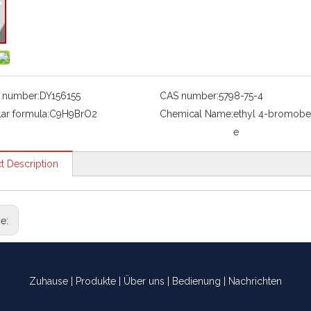
 number:
DY156155
CAS number:
5798-75-4
ar formula:
C9H9BrO2
Chemical Name:
ethyl 4-bromobe
e
t Description
ge:
Zuhause
|
Produkte
|
Über uns
|
Bedienung
|
Nachrichten