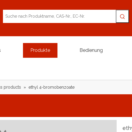
s
Produkte
Bedienung
s products
»
ethyl 4-bromobenzoate
eth