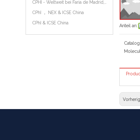
CPHI - Weltweit bei Faria de Madrid, Spanien, am 9.-11. Oktober 2018.
CPhI ， NEX & ICSE China
CPhI & ICSE China
Anteil an:
Catalog
Molecul
Produc
Vorheri