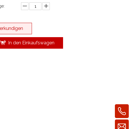
e:
erkundigen
In den Einkaufswagen