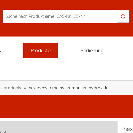
s
Produkte
Bedienung
s products
»
hexadecyltrimethylammonium hydroxide
hex