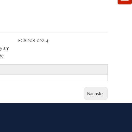
EC#:
208-022-4
hylam
de
Nächste: