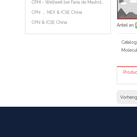
CPHI - Weltweit bei Faria de Madrid, Spanien, am 9.-11. Oktober 2018.
CPhI ， NEX & ICSE China
CPhI & ICSE China
Anteil an:
Catalog
Molecul
Produc
Vorheri