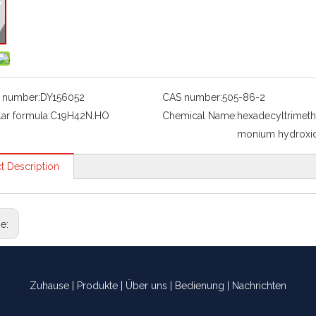
 number:
DY156052
CAS number:
505-86-2
ar formula:
C19H42N.HO
Chemical Name:
hexadecyltrimet
monium hydroxi
t Description
ge:
Zuhause
|
Produkte
|
Über uns
|
Bedienung
|
Nachrichten