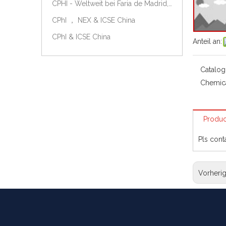
CPHI - Weltweit bei Faria de Madrid, Spanien, am 9.-11. Oktober 2018.
CPhI ， NEX & ICSE China
CPhI & ICSE China
Anteil an:
Catalog
Chemic
Produc
Pls cont
Vorheri