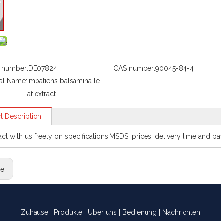
 number:
DE07824
CAS number:
90045-84-4
al Name:
impatiens balsamina le
af extract
t Description
act with us freely on specifications,MSDS, prices, delivery time and p
ge:
Zuhause
|
Produkte
|
Über uns
|
Bedienung
|
Nachrichten