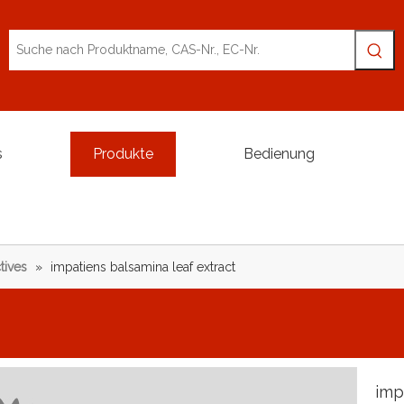
s
Produkte
Bedienung
tives
»
impatiens balsamina leaf extract
imp