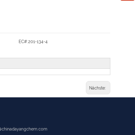
EC#:
201-134-4
Nächste:
chinadayangchem.com