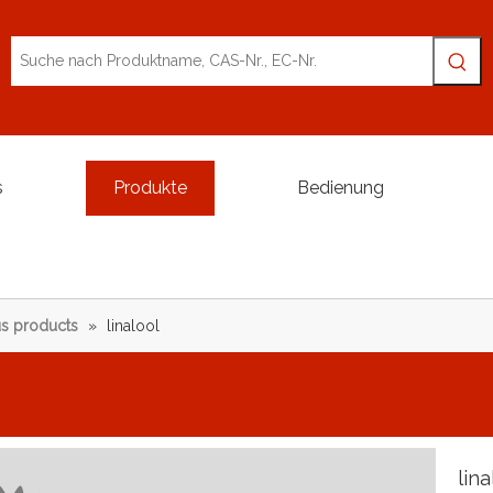
s
Produkte
Bedienung
s products
»
linalool
lin