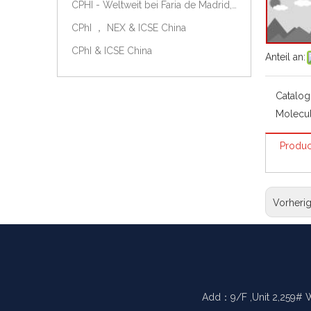
CPHI - Weltweit bei Faria de Madrid, Spanien, am 9.-11. Oktober 2018.
CPhI ， NEX & ICSE China
CPhI & ICSE China
Anteil an:
Catalog
Molecul
Produc
Vorheri
Add：9/F ,Unit 2,259# 