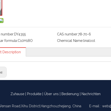
 number:
DY4355
CAS number:
78-70-6
ar formula:
C10H18O
Chemical Name:
linalool
t Description
ge:
Zuhause
|
Produkte
|
Über uns
|
Bedienung
|
Nachrichten
Wensan Road,Xihu District,Hangzhouzhejiang, China E-mail :
web@