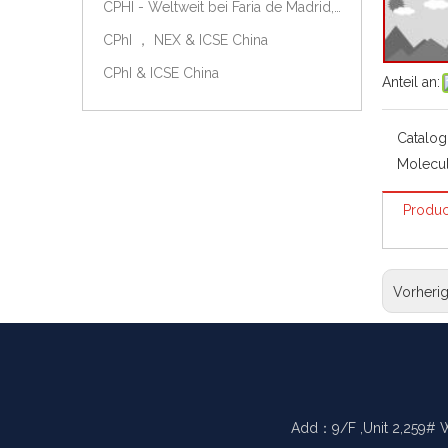
CPHI - Weltweit bei Faria de Madrid, Spanien, am 9.-11. Oktober 2018.
CPhI ， NEX & ICSE China
CPhI & ICSE China
Anteil an:
Catalog
Molecul
Produc
Vorheri
Add：9/F ,Unit 2,259# 