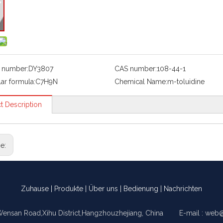
 number:
DY3807
CAS number:
108-44-1
ar formula:
C7H9N
Chemical Name:
m-toluidine
t Description
ge:
Zuhause
|
Produkte
|
Über uns
|
Bedienung
|
Nachrichten
Wensan Road,Xihu District,Hangzhouzhejiang, China E-mail :
web@