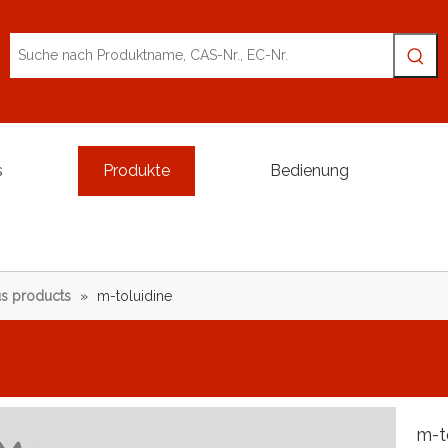
s
Produkte
Bedienung
s products
»
m-toluidine
m-t