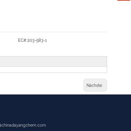
EC#:
203-583-1
Nächste:
chinadayangchem.com