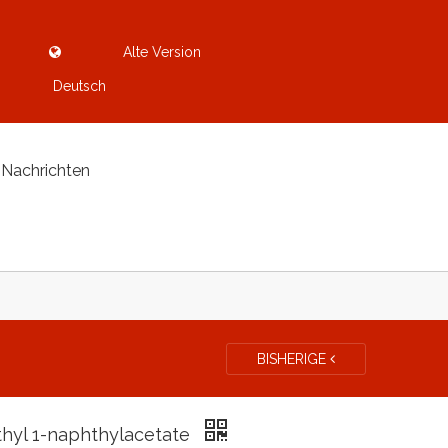
Alte Version
Deutsch
Nachrichten
BISHERIGE
hyl 1-naphthylacetate