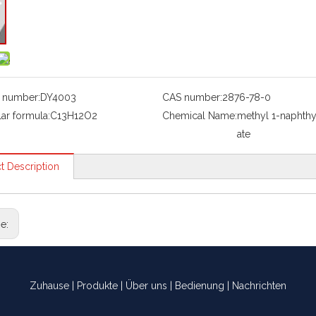
 number:
DY4003
CAS number:
2876-78-0
ar formula:
C13H12O2
Chemical Name:
methyl 1-naphthy
ate
t Description
ge:
Zuhause
|
Produkte
|
Über uns
|
Bedienung
|
Nachrichten