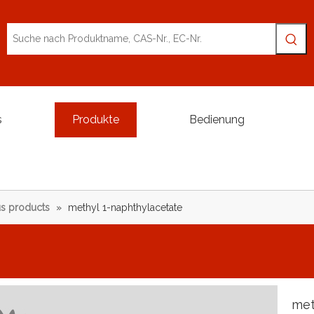
s
Produkte
Bedienung
s products
»
methyl 1-naphthylacetate
met