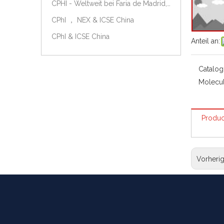
CPHI - Weltweit bei Faria de Madrid, Spanien, am 9.-11. Oktober 2018.
CPhI ， NEX & ICSE China
CPhI & ICSE China
Anteil an:
Catalog
Molecul
Produc
Vorheri