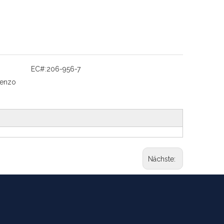
EC#:
206-956-7
benzo
Nächste: