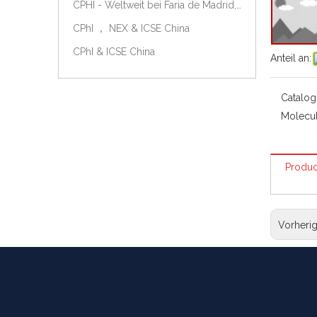
CPHI - Weltweit bei Faria de Madrid, Spanien, am 9.-11. Oktober 2018.
CPhI ， NEX & ICSE China
CPhI & ICSE China
Anteil an:
Catalog
Molecul
Produc
Vorheri