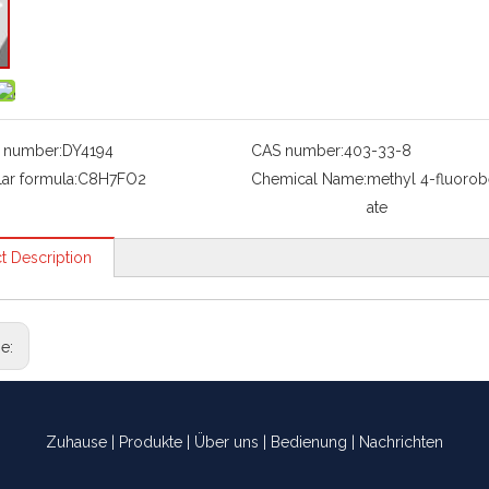
 number:
DY4194
CAS number:
403-33-8
ar formula:
C8H7FO2
Chemical Name:
methyl 4-fluoro
ate
t Description
ge:
Zuhause
|
Produkte
|
Über uns
|
Bedienung
|
Nachrichten