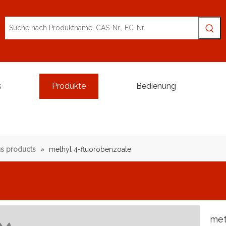
s
Produkte
Bedienung
s products
»
methyl 4-fluorobenzoate
met