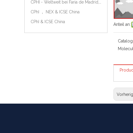
CPHI - Weltweit bei Faria de Madrid, Spanien, am 9.-11. Oktober 2018.
CPhI ， NEX & ICSE China
CPhI & ICSE China
Anteil an:
Catalog
Molecul
Produc
Vorheri