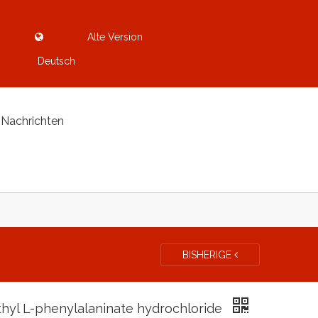
Alte Version
Deutsch
Nachrichten
BISHERIGE
hyl L-phenylalaninate hydrochloride