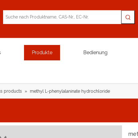
s
Produkte
Bedienung
s products
»
methyl L-phenylalaninate hydrochloride
met