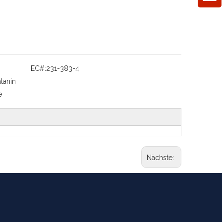
EC#:
231-383-4
lanin
e
Nächste: