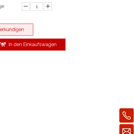
e:
erkundigen
In den Einkaufswagen