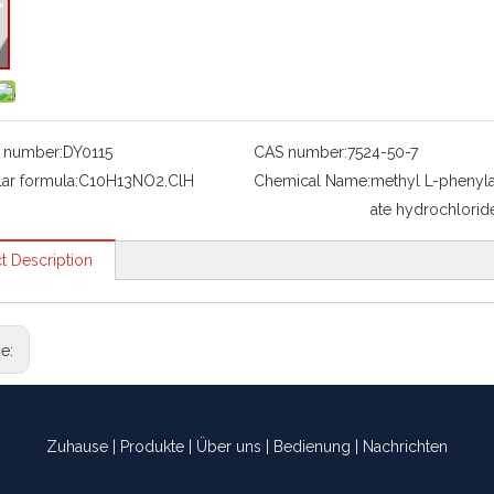
 number:
DY0115
CAS number:
7524-50-7
ar formula:
C10H13NO2.ClH
Chemical Name:
methyl L-phenyla
ate hydrochlorid
t Description
ge:
Zuhause
|
Produkte
|
Über uns
|
Bedienung
|
Nachrichten