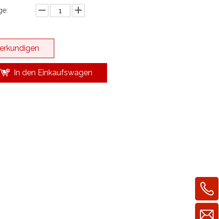
e:
erkundigen
In den Einkaufswagen