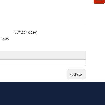
EC#:
224-221-9
triacet
Nächste: