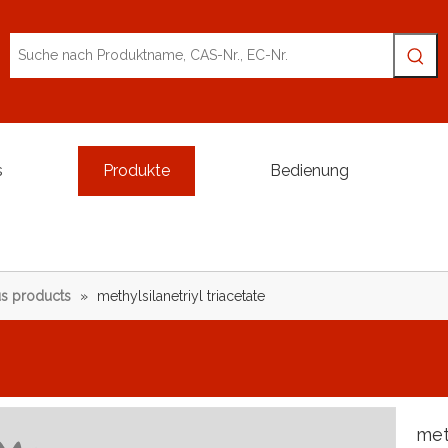
s
Produkte
Bedienung
s products
»
methylsilanetriyl triacetate
met