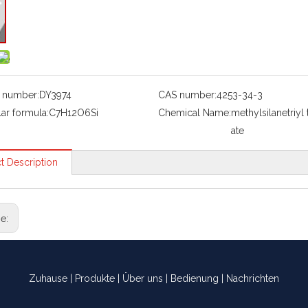
 number:
DY3974
CAS number:
4253-34-3
ar formula:
C7H12O6Si
Chemical Name:
methylsilanetriyl 
ate
t Description
ge:
Zuhause
|
Produkte
|
Über uns
|
Bedienung
|
Nachrichten