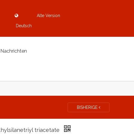
Alte Version
Deutsch
Nachrichten
BISHERIGE
hylsilanetriyl triacetate