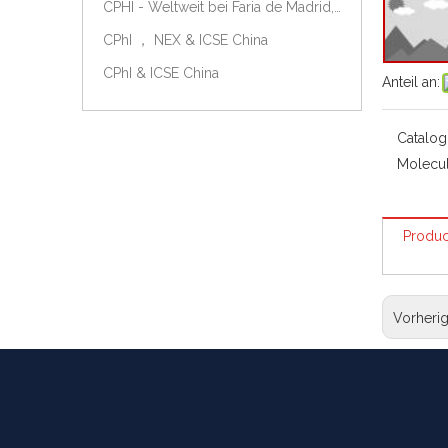
CPHI - Weltweit bei Faria de Madrid, Spanien, am 9.-11. Oktober 2018.
CPhI ， NEX & ICSE China
CPhI & ICSE China
Anteil an:
Catalog
Molecul
Produc
Vorheri