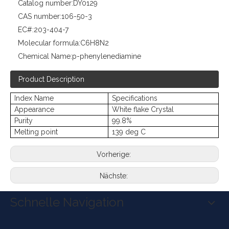
Catalog number:
DY0129
CAS number:
106-50-3
EC#:
203-404-7
Molecular formula:
C6H8N2
Chemical Name:
p-phenylenediamine
Product Description
Index Name
Specifications
Appearance
White flake
Crystal
Purity
99.8%
Melting point
139 deg C
Vorherige:
Nächste:
Schnelle Navigation