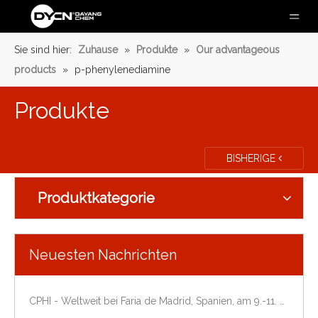
Sie sind hier:
Zuhause
»
Produkte
»
Our advantageous
products
»
p-phenylenediamine
Produkte
BISHERIGE
Produktkategorie
Neuesten Nachrichten
CPHI - Weltweit bei Faria de Madrid, Spanien, am 9.-11. Oktober 2018.