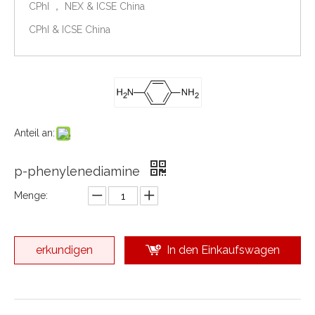
CPhI ， NEX & ICSE China
CPhI & ICSE China
Anteil an:
p-phenylenediamine
Menge:
erkundigen
In den Einkaufswagen