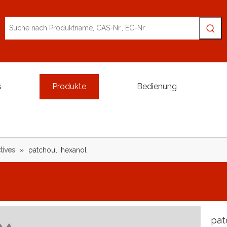
s
Produkte
Bedienung
tives
»
patchouli hexanol
pat