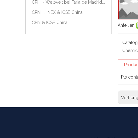
CPHI - Weltweit bei Faria de Madrid, Spanien, am 9.-11. Oktober 2018.
CPhI ， NEX & ICSE China
CPhI & ICSE China
Anteil an:
Catalog
Chemic
Produc
Pls cont
Vorheri