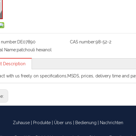
 number:
DE07890
CAS number:
98-52-2
al Name:
patchouli hexanol
t Description
act with us freely on specifications,MSDS, prices, delivery time and p
ge:
Zuhause
|
Produkte
|
Über uns
|
Bedienung
|
Nachrichten