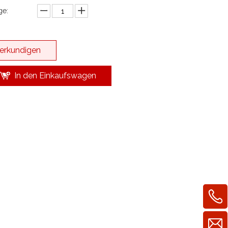
e:
erkundigen
In den Einkaufswagen