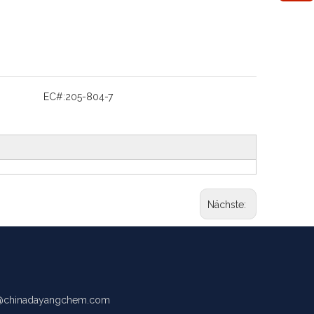
EC#:
205-804-7
Nächste:
chinadayangchem.com