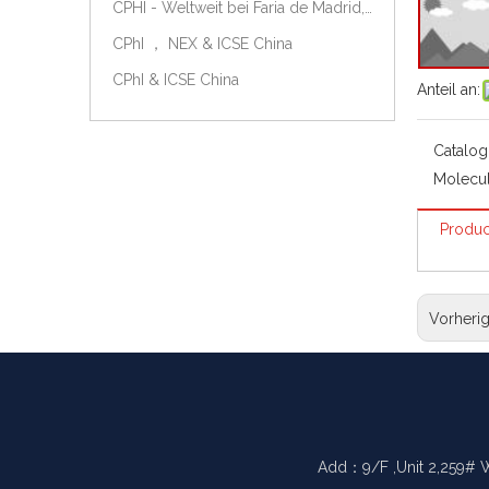
CPHI - Weltweit bei Faria de Madrid, Spanien, am 9.-11. Oktober 2018.
CPhI ， NEX & ICSE China
CPhI & ICSE China
Anteil an:
Catalog
Molecul
Produc
Vorheri
Add：9/F ,Unit 2,259# 