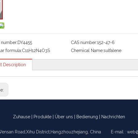
 number:
DY4455
CAS number:
152-47-6
ar formula:
C11H12N4O3S
Chemical Name:
sulfalene
t Description
ge:
Zuhause
|
Produkte
|
Über uns
|
Bedienung
|
Nachrichten
Wensan Road,Xihu District,Hangzhouzhejiang, China E-mail :
web@