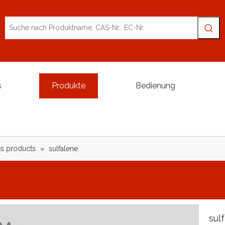
s
Produkte
Bedienung
s products
»
sulfalene
sul