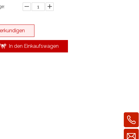
e:
erkundigen
In den Einkaufswagen