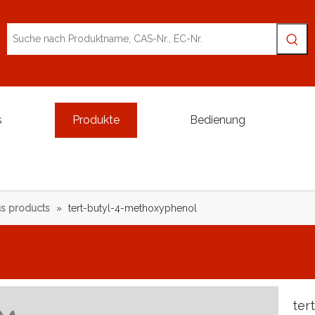
s
Produkte
Bedienung
s products
»
tert-butyl-4-methoxyphenol
ter