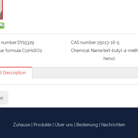
 number:
DY15329
CAS number:
25013-16-5
ar formula:
C11H16O2
Chemical Name:
tert-butyl-4-met
henol
t Description
ge:
Zuhause
|
Produkte
|
Über uns
|
Bedienung
|
Nachrichten