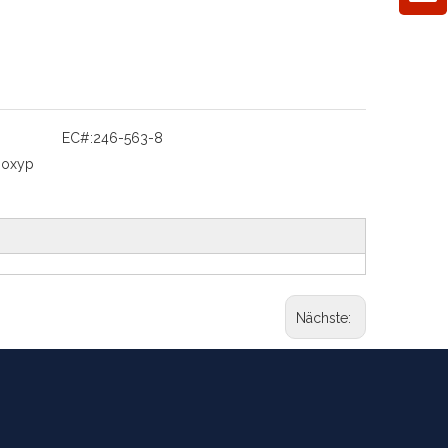
EC#:
246-563-8
hoxyp
Nächste: