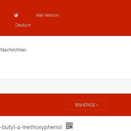
Alte Version
Deutsch
Nachrichten
BISHERIGE
t-butyl-4-methoxyphenol