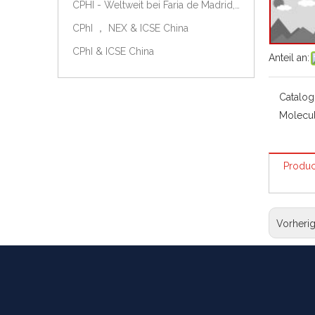
CPHI - Weltweit bei Faria de Madrid, Spanien, am 9.-11. Oktober 2018.
CPhI ， NEX & ICSE China
CPhI & ICSE China
Anteil an:
Catalog
Molecul
Produc
Vorheri